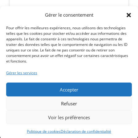
cf. Le courrier Picard – le 20 mai 2025 Voir le
journal
Gérer le consentement
Pour offrir les meilleures expériences, nous utilisons des technologies
LIRE LA SUITE »
telles que les cookies pour stocker et/ou accéder aux informations des
appareils. Le fait de consentir à ces technologies nous permettra de
traiter des données telles que le comportement de navigation ou les ID
uniques sur ce site. Le fait de ne pas consentir ou de retirer son
consentement peut avoir un effet négatif sur certaines caractéristiques
et fonctions.
Article précédent
LA DESCENTE A BATEAUX EN TRAVAUX
Gérer les services
Article suivant
FAUT-IL AVOIR PEUR DE SE BAIGNER ?
Accepter
Refuser
Voir les préférences
Copyright 2026 - Une création
Muriel Watbled
|
mentions légales - loi
RGPD et cookies
|
politique de confidentialité
Politique de cookies
Déclaration de confidentialité