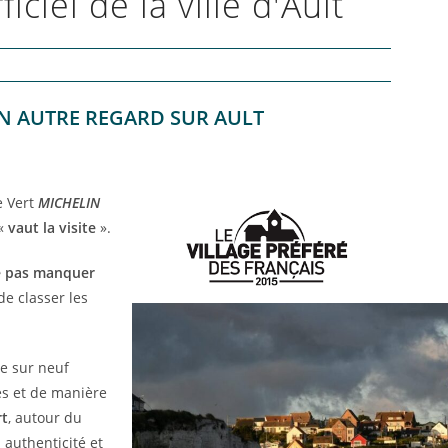
ficiel de la ville d'Ault
N AUTRE REGARD SUR AULT
e Vert
MICHELIN
 «
vaut la visite
».
ne pas manquer
de classer les
se sur neuf
es et de manière
rt
, autour du
 authenticité et