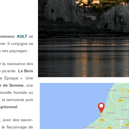
preneur
,
AULT
se
er. Il conjugue sa
 ses paysages :
r la naissance des
e picarde.
Le Bois
lle Époque ». Une
aie de Somme
, une
aturelle humide où
, la serrurerie puis
eptionnel
.
if, avec des savoir-
, le flaconnage de