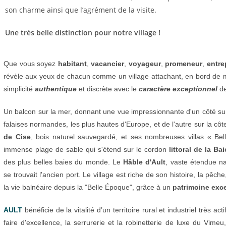
son charme ainsi que l’agrément de la visite.
Une très belle distinction pour
notre village !
Que vous soyez
habitant
,
vacancier
,
voyageur
,
promeneur
,
entre
révèle aux yeux de chacun comme un village attachant, en bord de m
simplicité
authentique
et discrète avec le
caractère exceptionnel
de
Un balcon sur la mer, donnant une vue impressionnante d'un côté su
falaises normandes, les plus hautes d'Europe, et de l'autre sur la côt
de Cise
, bois naturel sauvegardé, et ses nombreuses villas « Be
immense plage de sable qui s'étend sur le cordon
littoral de la B
des plus belles baies du monde. Le
Hâble d'Ault
, vaste étendue n
se trouvait l'ancien port. Le village est riche de son histoire, la pêche
la vie balnéaire depuis la "Belle Époque", grâce à un
patrimoine exc
AULT
bénéficie de la vitalité d’un territoire rural et industriel très act
faire d'excellence, la serrurerie et la robinetterie de luxe du Vimeu