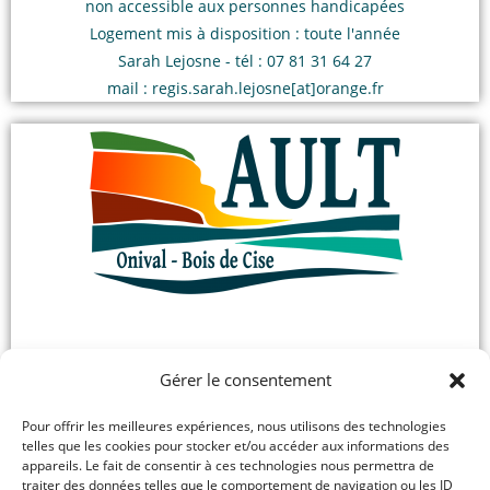
non accessible aux personnes handicapées
Logement mis à disposition : toute l'année
Sarah Lejosne - tél : 07 81 31 64 27
mail : regis.sarah.lejosne[at]orange.fr
APARTEMENT "LE TRAIT DE COTE"
Gérer le consentement
AULT - 2 rue de Saint Valéry
Capacité d'accueil : 3 personnes
Pour offrir les meilleures expériences, nous utilisons des technologies
telles que les cookies pour stocker et/ou accéder aux informations des
non accessible aux personnes handicapées
appareils. Le fait de consentir à ces technologies nous permettra de
Logement mis à disposition : toute l'année
traiter des données telles que le comportement de navigation ou les ID