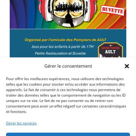
Gérer le consentement
Pour offrir les meilleures expériences, nous utilisons des technologies
telles que les cookies pour stocker et/ou accéder aux informations des
appareils. Le fait de consentir à ces technologies nous permettra de
traiter des données telles que le comportement de navigation ou les ID
Article précédent
uniques sur ce site. Le fait de ne pas consentir ou de retirer son
À FAIRE A AULT DU MARDI 15 AU DIMANCHE 20
consentement peut avoir un effet négatif sur certaines caractéristiques
et fonctions.
JUILLET 2025
Article suivant
Gérer les services
À FAIRE A AULT DU LUNDI 21 AU DIMANCHE 27