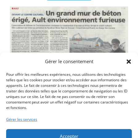
Gérer le consentement
Pour offrir les meilleures expériences, nous utilisons des technologies
telles que les cookies pour stocker et/ou accéder aux informations des
appareils. Le fait de consentir à ces technologies nous permettra de
traiter des données telles que le comportement de navigation ou les ID
uniques sur ce site. Le fait de ne pas consentir ou de retirer son
Article précédent
consentement peut avoir un effet négatif sur certaines caractéristiques
et fonctions.
JEAN LOUIS DERCHE – UNE ÉDITION ENRICHIE D’AULT
SOUS L’OCCUPATION
Gérer les services
Article suivant
UN VIN CHAUD POUR SOUHAITER LES VOEUX
Accepter