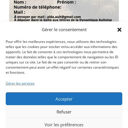
Gérer le consentement
téléchargez l'inscription
Pour offrir les meilleures expériences, nous utilisons des technologies
telles que les cookies pour stocker et/ou accéder aux informations des
appareils. Le fait de consentir à ces technologies nous permettra de
traiter des données telles que le comportement de navigation ou les ID
uniques sur ce site. Le fait de ne pas consentir ou de retirer son
consentement peut avoir un effet négatif sur certaines caractéristiques
et fonctions.
Article précédent
SOIRÉE THÉÂTRE – PAPA FAUT QU’ON PARLE !
Gérer les services
Article suivant
CONCERT A L’ÉGLISE D’AULT
Accepter
Refuser
Voir les préférences