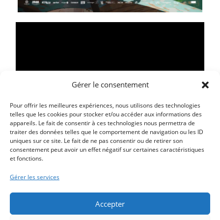
Gérer le consentement
Pour offrir les meilleures expériences, nous utilisons des technologies
telles que les cookies pour stocker et/ou accéder aux informations des
appareils. Le fait de consentir à ces technologies nous permettra de
traiter des données telles que le comportement de navigation ou les ID
Article précédent
uniques sur ce site. Le fait de ne pas consentir ou de retirer son
LE CAMÉO : SEMAINE DU 11 JUIN AU 17 JUIN 2025 – LA
consentement peut avoir un effet négatif sur certaines caractéristiques
et fonctions.
BALEINE ET L’ESCARGOTE
Article suivant
Gérer les services
LE CAMÉO : SEMAINE DU 11 JUIN AU 17 JUIN 2025 –
MISSION IMPOSSIBLE
Accepter