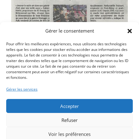
Gérer le consentement
Pour offrir les meilleures expériences, nous utilisons des technologies
telles que les cookies pour stocker et/ou accéder aux informations des
appareils. Le fait de consentir à ces technologies nous permettra de
traiter des données telles que le comportement de navigation ou les ID
uniques sur ce site. Le fait de ne pas consentir ou de retirer son
Article précédent
consentement peut avoir un effet négatif sur certaines caractéristiques
et fonctions.
BÉATRICE DE LA VALETTE AUTRICE DE ROMANS ET
POLARS
Gérer les services
Article suivant
LE SALON DU LIVRE TOUJOURS AU-DELA DU POLAR
Accepter
Refuser
Voir les préférences