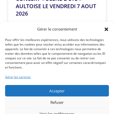
AULTOISE LE VENDREDI 7 AOUT
2026
LIRE LA SUITE »
Gérer le consentement
Pour offrir les meilleures expériences, nous utilisons des technologies
telles que les cookies pour stocker et/ou accéder aux informations des
appareils. Le fait de consentir à ces technologies nous permettra de
traiter des données telles que le comportement de navigation ou les ID
Article précédent
uniques sur ce site. Le fait de ne pas consentir ou de retirer son
1er CONCERT « SCÈNE D’ÉTÉ » AULTOISE LE SAMEDI
consentement peut avoir un effet négatif sur certaines caractéristiques
et fonctions.
11 JUILLET 2026
Article suivant
Gérer les services
CONCERT « SCÈNE D’ÉTÉ » AULTOISE LE MERCREDI 15
JUILLET 2026
Accepter
Refuser
Voir les préférences