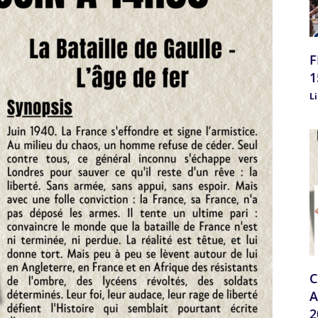
F
1
Li
C
A
2