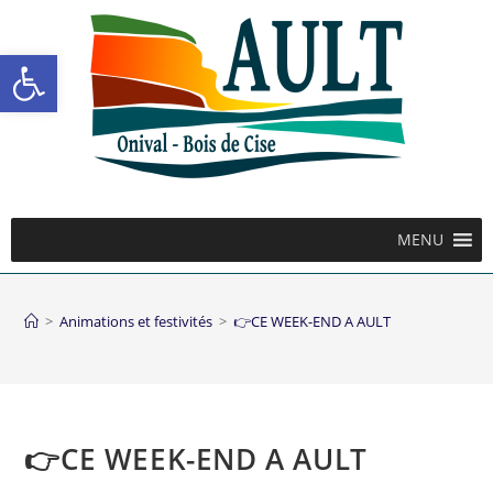
Ouvrir la barre d’outils
MENU
>
Animations et festivités
>
👉CE WEEK-END A AULT
👉CE WEEK-END A AULT