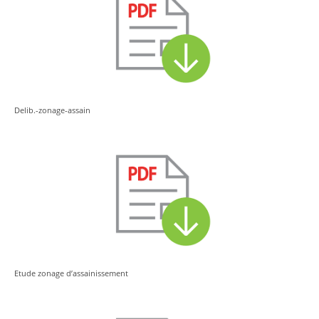
Delib.-zonage-assain
Etude zonage d’assainissement