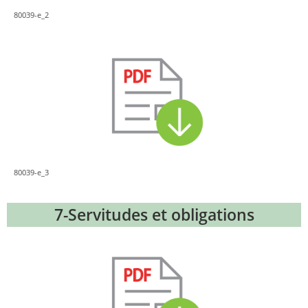
80039-e_2
80039-e_3
7-Servitudes et obligations