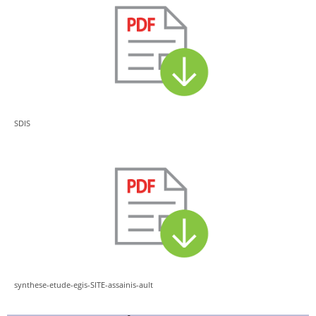
SDIS
synthese-etude-egis-SITE-assainis-ault