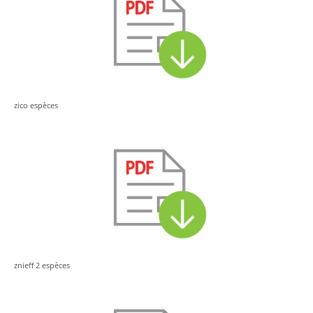
zico espèces
znieff 2 espèces