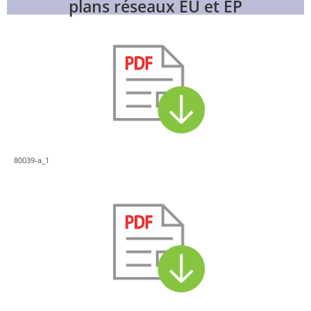
plans réseaux EU et EP
80039-a_1