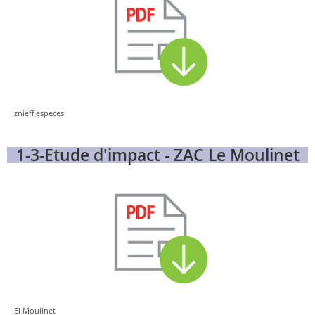
znieff especes
1-3-Etude d'impact - ZAC Le Moulinet
EI Moulinet