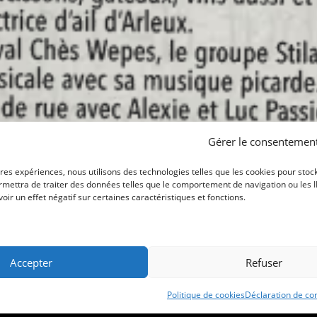
Gérer le consentemen
ures expériences, nous utilisons des technologies telles que les cookies pour stoc
mettra de traiter des données telles que le comportement de navigation ou les ID 
ir un effet négatif sur certaines caractéristiques et fonctions.
UN VOYAGE
Accepter
Refuser
Politique de cookies
Déclaration de con
 Une création
Muriel Watbled
|
mentions légales - loi RGPD et cookies
|
politique