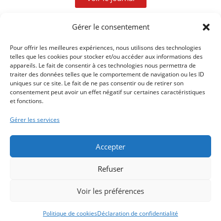
Gérer le consentement
Pour offrir les meilleures expériences, nous utilisons des technologies
telles que les cookies pour stocker et/ou accéder aux informations des
appareils. Le fait de consentir à ces technologies nous permettra de
traiter des données telles que le comportement de navigation ou les ID
uniques sur ce site. Le fait de ne pas consentir ou de retirer son
consentement peut avoir un effet négatif sur certaines caractéristiques
et fonctions.
Article précédent
A PERTE DE VUE AVEC ISABELLE DUQUESNE
Gérer les services
Article suivant
VOYAGE DANS LE TEMPS À AULT
Accepter
Refuser
Voir les préférences
Copyright 2026 - Une création
Muriel Watbled
|
mentions légales - loi
RGPD et cookies
|
politique de confidentialité
Politique de cookies
Déclaration de confidentialité