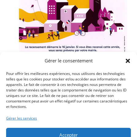
Gérer le consentement
Pour offrir les meilleures expériences, nous utilisons des technologies
telles que les cookies pour stocker et/ou accéder aux informations des
appareils. Le fait de consentir à ces technologies nous permettra de
traiter des données telles que le comportement de navigation ou les ID
Article précédent
uniques sur ce site. Le fait de ne pas consentir ou de retirer son
LE MARCHÉ DE NOËL LES 14 ET 15 DÉCEMBRE 2024 –
consentement peut avoir un effet négatif sur certaines caractéristiques
et fonctions.
LE PROGRAMME
Article suivant
Gérer les services
TOUS LES SERVICES MUNICIPAUX SERONT FERMÉS LE
18 DÉCEMBRE AU MATIN
Accepter