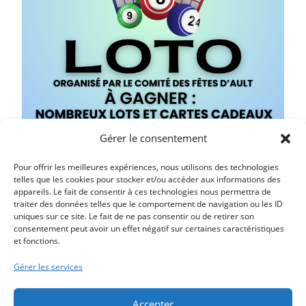
Gérer le consentement
Pour offrir les meilleures expériences, nous utilisons des technologies
telles que les cookies pour stocker et/ou accéder aux informations des
appareils. Le fait de consentir à ces technologies nous permettra de
traiter des données telles que le comportement de navigation ou les ID
uniques sur ce site. Le fait de ne pas consentir ou de retirer son
consentement peut avoir un effet négatif sur certaines caractéristiques
et fonctions.
Article précédent
FETE DES VOISINS – LE 28 JUIN 2026 – AU BOIS DE CISE
Gérer les services
Article suivant
LE PETIT CASINO S’EXPOSE EN 2026
Accepter