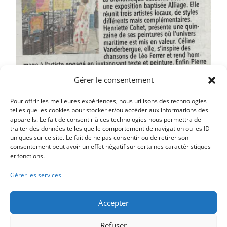
Gérer le consentement
Pour offrir les meilleures expériences, nous utilisons des technologies
telles que les cookies pour stocker et/ou accéder aux informations des
appareils. Le fait de consentir à ces technologies nous permettra de
traiter des données telles que le comportement de navigation ou les ID
uniques sur ce site. Le fait de ne pas consentir ou de retirer son
Article précédent
consentement peut avoir un effet négatif sur certaines caractéristiques
et fonctions.
LA BAIE DE SOMME LE SPOT IDÉAL SELON LE NOUVEL
OBSERVATEUR
Gérer les services
Article suivant
OUVERTURE DE LA BOUTIQUE DE P’TITS PLAISIRS
Accepter
Refuser