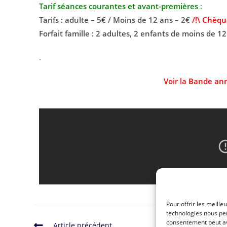
Tarif séances courantes et avant-premières
:
Tarifs : adulte – 5€ / Moins de 12 ans – 2€
/!\ Chèqu
Forfait famille : 2 adultes, 2 enfants de moins de 12
.
Voir la Bande an
Pour offrir les meille
technologies nous per
consentement peut avo
Article précédent