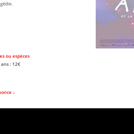
agédie.
es ou espèces
 ans : 12€
nonce ↓