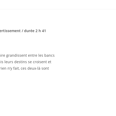
ertissement / durée 2 h 41
aire grandissent entre les bancs
uis leurs destins se croisent et
rien n’y fait, ces deux-là sont