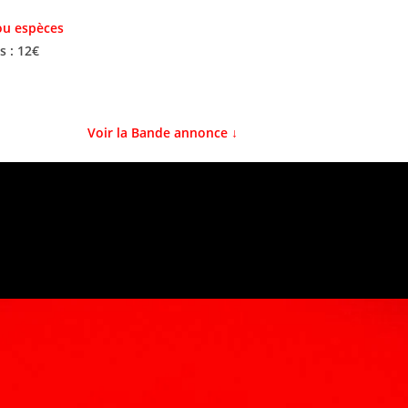
ou espèces
s : 12€
Voir la Bande annonce ↓