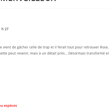
1 h 27
te vient de gâcher celle de trop et il ferait tout pour retrouver Ros
ette peut revenir, mais à un détail près… Désormais transformé en
ou espèces