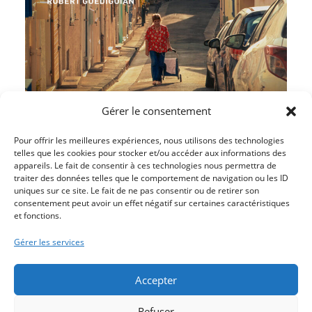
Gérer le consentement
Pour offrir les meilleures expériences, nous utilisons des technologies
telles que les cookies pour stocker et/ou accéder aux informations des
appareils. Le fait de consentir à ces technologies nous permettra de
traiter des données telles que le comportement de navigation ou les ID
Article précédent
uniques sur ce site. Le fait de ne pas consentir ou de retirer son
LE CAMÉO : SEMAINE 11 (LE 6 AVRIL 2025) – DOG MAN
consentement peut avoir un effet négatif sur certaines caractéristiques
et fonctions.
(en avant-première)
Article suivant
Gérer les services
LE CAMÉO : SEMAINE 12 (du 2 avril au 8 avril 2025) – JE
SUIS TOUJOURS LA (VOST)
Accepter
Refuser