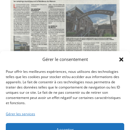
Gérer le consentement
Pour offrir les meilleures expériences, nous utilisons des technologies
telles que les cookies pour stocker et/ou accéder aux informations des
appareils. Le fait de consentir à ces technologies nous permettra de
traiter des données telles que le comportement de navigation ou les ID
Article précédent
uniques sur ce site. Le fait de ne pas consentir ou de retirer son
LE P’TIT MUSÉE A FAIT REVIVRE LES TEXTES DE
consentement peut avoir un effet négatif sur certaines caractéristiques
et fonctions.
PHILIPPE GARNIER
Article suivant
Gérer les services
C’EST LA CINQUIEME ÉDITION DU PRINTEMPS DES
ARTS
Accepter