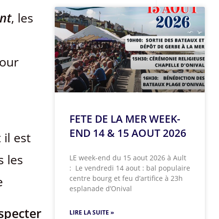
ent
, les
our
FETE DE LA MER WEEK-
END 14 & 15 AOUT 2026
il est
s les
LE week-end du 15 aout 2026 à Ault
: Le vendredi 14 aout : bal populaire
ce
centre bourg et feu d’artifice à 23h
esplanade d’Onival
especter
LIRE LA SUITE »