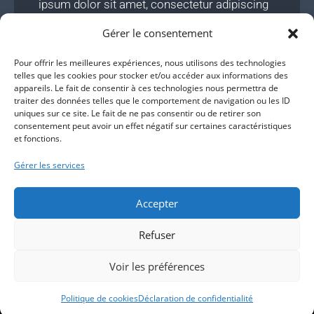
ipsum dolor sit amet, consectetur adipiscing
elit. Ut elit tellus, luctus nec mattis, pulvinar
Gérer le consentement
dapibus leo"
Pour offrir les meilleures expériences, nous utilisons des technologies
Margaret Hersh
telles que les cookies pour stocker et/ou accéder aux informations des
appareils. Le fait de consentir à ces technologies nous permettra de
traiter des données telles que le comportement de navigation ou les ID
uniques sur ce site. Le fait de ne pas consentir ou de retirer son
consentement peut avoir un effet négatif sur certaines caractéristiques
"Click edit button to change this text. Lorem
et fonctions.
ipsum dolor sit amet, consectetur adipiscing
Gérer les services
elit. Ut elit tellus, luctus nec mattis, pulvinar
dapibus leo"
Accepter
Bradley Morris
Refuser
Voir les préférences
Copyright 2026 - Une création
Muriel Watbled
|
mentions légales - loi
RGPD et cookies
|
politique de confidentialité
Politique de cookies
Déclaration de confidentialité