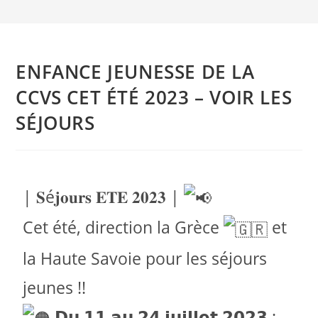
ENFANCE JEUNESSE DE LA
CCVS CET ÉTÉ 2023 – VOIR LES
SÉJOURS
| 𝐒é𝐣𝐨𝐮𝐫𝐬 𝐄𝐓𝐄 𝟐𝟎𝟐𝟑 |
Cet été, direction la Grèce
et
la Haute Savoie pour les séjours
jeunes !!
𝗗𝘂 𝟭𝟭 𝗮𝘂 𝟮𝟰 𝗷𝘂𝗶𝗹𝗹𝗲𝘁 𝟮𝟬𝟮𝟯 :