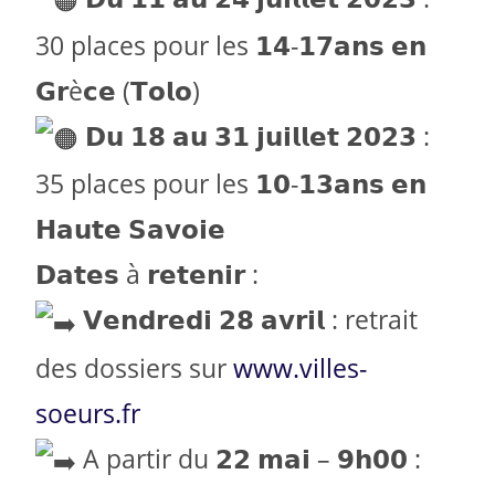
30 places pour les 𝟭𝟰-𝟭𝟳𝗮𝗻𝘀 𝗲𝗻
𝗚𝗿è𝗰𝗲 (𝗧𝗼𝗹𝗼)
𝗗𝘂 𝟭𝟴 𝗮𝘂 𝟯𝟭 𝗷𝘂𝗶𝗹𝗹𝗲𝘁 𝟮𝟬𝟮𝟯 :
35 places pour les 𝟭𝟬-𝟭𝟯𝗮𝗻𝘀 𝗲𝗻
𝗛𝗮𝘂𝘁𝗲 𝗦𝗮𝘃𝗼𝗶𝗲
𝗗𝗮𝘁𝗲𝘀 à 𝗿𝗲𝘁𝗲𝗻𝗶𝗿 :
𝗩𝗲𝗻𝗱𝗿𝗲𝗱𝗶 𝟮𝟴 𝗮𝘃𝗿𝗶𝗹 : retrait
des dossiers sur
www.villes-
soeurs.fr
A partir du 𝟮𝟮 𝗺𝗮𝗶 – 𝟵𝗵𝟬𝟬 :