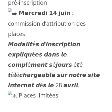
pré-inscription
𝗠𝗲𝗿𝗰𝗿𝗲𝗱𝗶 𝟭𝟰 𝗷𝘂𝗶𝗻 :
commission d’attribution des
places
𝙈𝙤𝙙𝙖𝙡𝙞𝙩é𝙨 𝙙’𝙞𝙣𝙨𝙘𝙧𝙞𝙥𝙩𝙞𝙤𝙣
𝙚𝙭𝙥𝙡𝙞𝙦𝙪é𝙚𝙨 𝙙𝙖𝙣𝙨 𝙡𝙚
𝙘𝙤𝙢𝙥𝙡é𝙢𝙚𝙣𝙩 𝙨é𝙟𝙤𝙪𝙧𝙨 é𝙩é
𝙩é𝙡é𝙘𝙝𝙖𝙧𝙜𝙚𝙖𝙗𝙡𝙚 𝙨𝙪𝙧 𝙣𝙤𝙩𝙧𝙚 𝙨𝙞𝙩𝙚
𝙞𝙣𝙩𝙚𝙧𝙣𝙚𝙩 𝙙è𝙨 𝙡𝙚 28 𝙖𝙫𝙧𝙞𝙡.
Places limitées