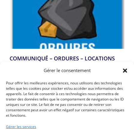
COMMUNIQUÉ – ORDURES – LOCATIONS
SAISONNIÈRES
Gérer le consentement
Lire la suite »
Pour offrir les meilleures expériences, nous utilisons des technologies
telles que les cookies pour stocker et/ou accéder aux informations des
appareils. Le fait de consentir à ces technologies nous permettra de
traiter des données telles que le comportement de navigation ou les ID
Article précédent
uniques sur ce site. Le fait de ne pas consentir ou de retirer son
CINÉ + GOUTER POUR LES AINÉS AULTOIS LE MARDI
consentement peut avoir un effet négatif sur certaines caractéristiques
et fonctions.
26 MAI 2026
Article suivant
Gérer les services