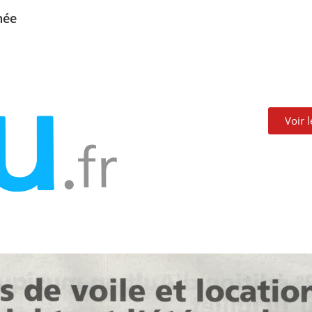
née
Voir 