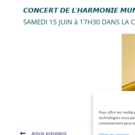
𝘾𝙊𝙉𝘾𝙀𝙍𝙏 𝘿𝙀 𝙇’𝙃𝘼𝙍𝙈𝙊𝙉𝙄𝙀 𝙈𝙐𝙉
SAMEDI 15 JUIN à 17H30 DANS LA 
Pour offrir les meille
technologies nous per
consentement peut avo
Article précédent
Gérer les services