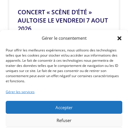
CONCERT « SCÈNE D’ÉTÉ »
AULTOISE LE VENDREDI 7 AOUT
2026
Gérer le consentement
LIRE LA SUITE »
Pour offrir les meilleures expériences, nous utilisons des technologies
telles que les cookies pour stocker et/ou accéder aux informations des
appareils. Le fait de consentir à ces technologies nous permettra de
traiter des données telles que le comportement de navigation ou les ID
uniques sur ce site. Le fait de ne pas consentir ou de retirer son
Article précédent
consentement peut avoir un effet négatif sur certaines caractéristiques
et fonctions.
ANIMATIONS ÉTÉ 2026 DES ENFANTS
Article suivant
Gérer les services
FEU D’ARTIFICE LE 14 JUILLET 2026 A 23H PLAGE
D’ONIVAL
Accepter
Refuser