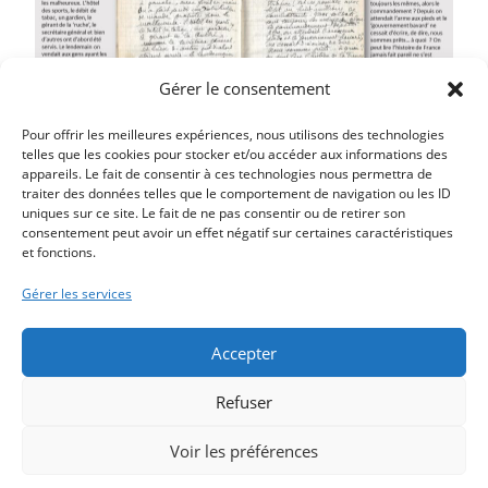
Gérer le consentement
Pour offrir les meilleures expériences, nous utilisons des technologies
telles que les cookies pour stocker et/ou accéder aux informations des
appareils. Le fait de consentir à ces technologies nous permettra de
traiter des données telles que le comportement de navigation ou les ID
uniques sur ce site. Le fait de ne pas consentir ou de retirer son
consentement peut avoir un effet négatif sur certaines caractéristiques
et fonctions.
Article précédent
Carnet Daurelly – du 18 juin 1940 au 20 juin 1940
Gérer les services
Article suivant
Carnet Daurelly – du 08 juin 1940 au 11 juin 1940
Accepter
Refuser
Voir les préférences
Copyright 2026 - Une création
Muriel Watbled
|
mentions légales - loi