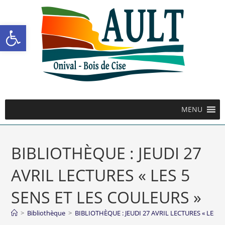
Ouvrir la barre d’outils
MENU
BIBLIOTHÈQUE : JEUDI 27
AVRIL LECTURES « LES 5
SENS ET LES COULEURS »
>
Bibliothèque
>
BIBLIOTHÈQUE : JEUDI 27 AVRIL LECTURES « LES 5