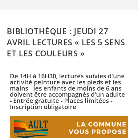
BIBLIOTHÈQUE : JEUDI 27
AVRIL LECTURES « LES 5 SENS
ET LES COULEURS »
De 14H à 16H30, lectures suivies d'une
activité peinture avec les pieds et les
mains - les enfants de moins de 6 ans
doivent être accompagnés d'un adulte
- Entrée gratuite - Places limitées -
Inscription obligatoire