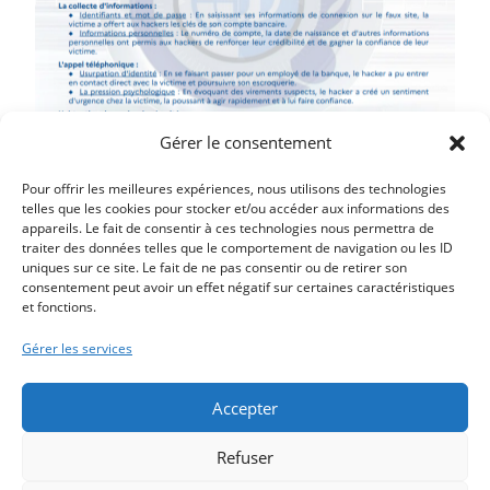
Gérer le consentement
Pour offrir les meilleures expériences, nous utilisons des technologies
telles que les cookies pour stocker et/ou accéder aux informations des
appareils. Le fait de consentir à ces technologies nous permettra de
traiter des données telles que le comportement de navigation ou les ID
uniques sur ce site. Le fait de ne pas consentir ou de retirer son
consentement peut avoir un effet négatif sur certaines caractéristiques
et fonctions.
Article précédent
LE MAIRE ROUVRE LE CINÉMA FERMÉ DEPUIS 45 ANS
Gérer les services
Article suivant
Résultats analyses EAUX DE PICARDIE SI – VEOLIA
Accepter
Refuser