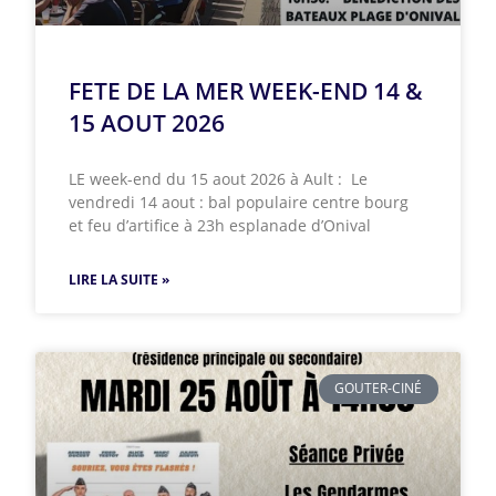
FETE DE LA MER WEEK-END 14 &
15 AOUT 2026
LE week-end du 15 aout 2026 à Ault : Le
vendredi 14 aout : bal populaire centre bourg
et feu d’artifice à 23h esplanade d’Onival
LIRE LA SUITE »
GOUTER-CINÉ