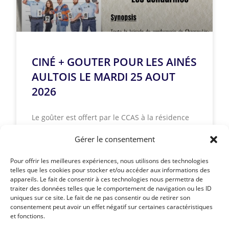
CINÉ + GOUTER POUR LES AINÉS
AULTOIS LE MARDI 25 AOUT
2026
Le goûter est offert par le CCAS à la résidence
principale ou secondaire le mardi 25 août 2026
à 14 h 00. Inscriptions au secrétariat
Gérer le consentement
Pour offrir les meilleures expériences, nous utilisons des technologies
LIRE LA SUITE »
telles que les cookies pour stocker et/ou accéder aux informations des
appareils. Le fait de consentir à ces technologies nous permettra de
traiter des données telles que le comportement de navigation ou les ID
uniques sur ce site. Le fait de ne pas consentir ou de retirer son
consentement peut avoir un effet négatif sur certaines caractéristiques
et fonctions.
Article précédent