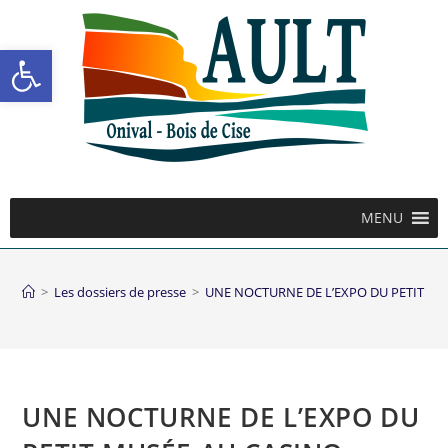
Ouvrir la barre d’outils
MENU
>
Les dossiers de presse
>
UNE NOCTURNE DE L’EXPO DU PETIT MU
UNE NOCTURNE DE L’EXPO DU