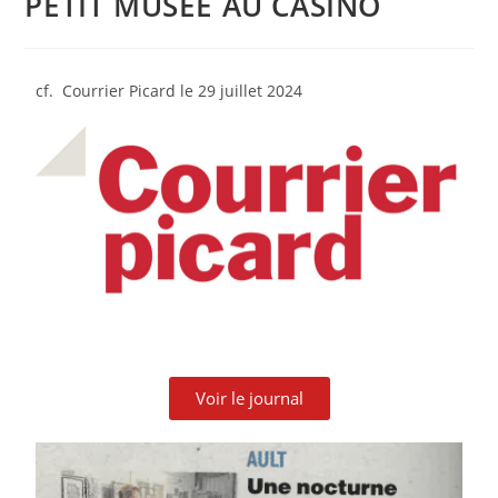
PETIT MUSÉE AU CASINO
cf. Courrier Picard le 29 juillet 2024
Voir le journal