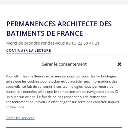
PERMANENCES ARCHITECTE DES
BATIMENTS DE FRANCE
Merci de prendre rendez-vous au 03 22 60 41 21
CONTINUER LA LECTURE
Gérer le consentement
Consultation sur les zones
Pour offrir les meilleures expériences, nous utilisons des technologies
d’accélération des énergies
telles que les cookies pour stocker et/ou accéder aux informations des
appareils. Le fait de consentir à ces technologies nous permettra de
renouvelables
traiter des données telles que le comportement de navigation ou les ID
uniques sur ce site. Le fait de ne pas consentir ou de retirer son
Afin d’accélérer le déploiement des énergies renouvelables
consentement peut avoir un effet négatif sur certaines caractéristiques
et renforcer l’acceptabilité des projets dans les territoires,
et fonctions.
la loi d’accélération de la production des énergies
Gérer les services
renouvelables (loi « APER ») fait de la planification…
CONTINUER LA LECTURE