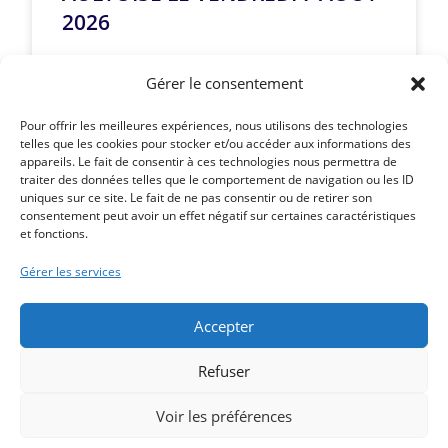
2026
LIRE LA SUITE »
Gérer le consentement
Pour offrir les meilleures expériences, nous utilisons des technologies
telles que les cookies pour stocker et/ou accéder aux informations des
appareils. Le fait de consentir à ces technologies nous permettra de
traiter des données telles que le comportement de navigation ou les ID
Article précédent
uniques sur ce site. Le fait de ne pas consentir ou de retirer son
CARNAVAL D’AULT LE 18 JUILLET 2026 – LE
consentement peut avoir un effet négatif sur certaines caractéristiques
et fonctions.
PROGRAMME
Article suivant
Gérer les services
ATELIER CONSCIENCE CORPORELLE & ANCRAGE LES
PIEDS DANS LE SABLE
Accepter
Refuser
Voir les préférences