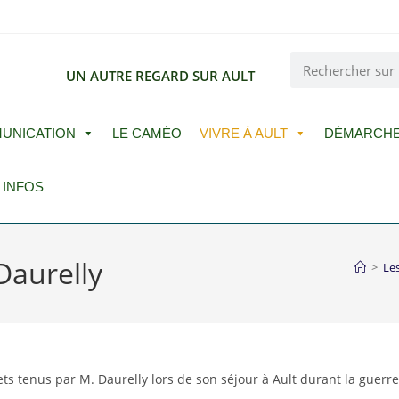
E
UN AUTRE REGARD SUR AULT
UNICATION
LE CAMÉO
VIVRE À AULT
DÉMARCH
 INFOS
Daurelly
>
Les
ts tenus par M. Daurelly lors de son séjour à Ault durant la guerre