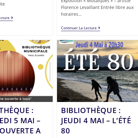
Exposition « Mosaïques » – artiste
ite
Florence Levaillant Entrée libre aux
horaires…
ecture
Continuer La Lecture
THÈQUE :
BIBLIOTHÈQUE :
DI 5 MAI –
JEUDI 4 MAI – L’ÉTÉ
 OUVERTE A
80