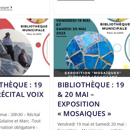
ecture
THÈQUE : 19
BIBLIOTHÈQUE : 19
RÉCITAL VOIX
& 20 MAI –
EXPOSITION
« MOSAIQUES »
mai : 20h30 – Récital
 Golaine et Marc -Tout
Vendredi 19 mai et Samedi 20 mai :
rvation obligatoire -