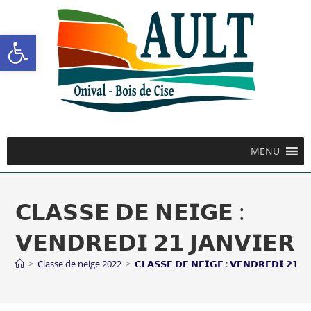
Ouvrir la barre d’outils
MENU
𝗖𝗟𝗔𝗦𝗦𝗘 𝗗𝗘 𝗡𝗘𝗜𝗚𝗘 :
𝗩𝗘𝗡𝗗𝗥𝗘𝗗𝗜 𝟮𝟭 𝗝𝗔𝗡𝗩𝗜𝗘𝗥
>
Classe de neige 2022
>
𝗖𝗟𝗔𝗦𝗦𝗘 𝗗𝗘 𝗡𝗘𝗜𝗚𝗘 : 𝗩𝗘𝗡𝗗𝗥𝗘𝗗𝗜 𝟮𝟭 𝗝