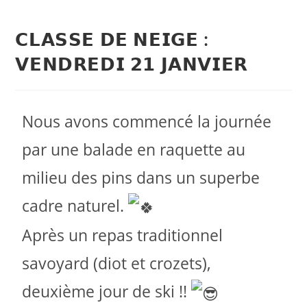
𝗖𝗟𝗔𝗦𝗦𝗘 𝗗𝗘 𝗡𝗘𝗜𝗚𝗘 :
𝗩𝗘𝗡𝗗𝗥𝗘𝗗𝗜 𝟮𝟭 𝗝𝗔𝗡𝗩𝗜𝗘𝗥
Nous avons commencé la journée
par une balade en raquette au
milieu des pins dans un superbe
cadre naturel.
Après un repas traditionnel
savoyard (diot et crozets),
deuxième jour de ski !!