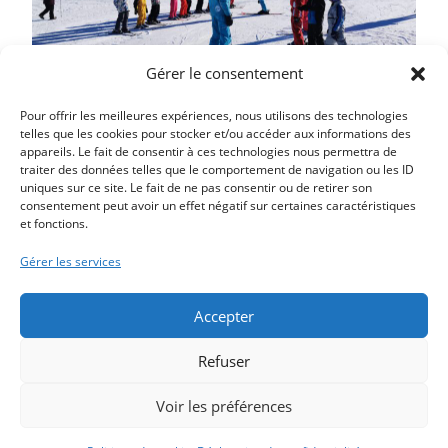
Gérer le consentement
Pour offrir les meilleures expériences, nous utilisons des technologies
telles que les cookies pour stocker et/ou accéder aux informations des
appareils. Le fait de consentir à ces technologies nous permettra de
traiter des données telles que le comportement de navigation ou les ID
uniques sur ce site. Le fait de ne pas consentir ou de retirer son
consentement peut avoir un effet négatif sur certaines caractéristiques
et fonctions.
Article précédent
𝗖𝗟𝗔𝗦𝗦𝗘 𝗗𝗘 𝗡𝗘𝗜𝗚𝗘 : JEUDI 20 JANVIER
Gérer les services
Article suivant
CLASSE DE NEIGE : SAMEDI 22 JANVIER
Accepter
Refuser
Voir les préférences
Copyright 2026 - Une création
Muriel Watbled
|
mentions légales - loi