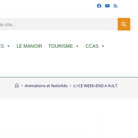
ES
LE MANOIR
TOURISME
CCAS
>
Animations et festivités
>
👉CE WEEK-END A AULT