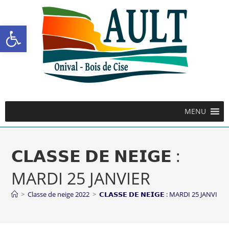
Ouvrir la barre d’outils
MENU
𝗖𝗟𝗔𝗦𝗦𝗘 𝗗𝗘 𝗡𝗘𝗜𝗚𝗘 :
MARDI 25 JANVIER
>
Classe de neige 2022
>
𝗖𝗟𝗔𝗦𝗦𝗘 𝗗𝗘 𝗡𝗘𝗜𝗚𝗘 : MARDI 25 JANVIER